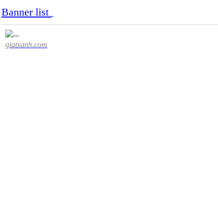
Banner list
giatxanh.com